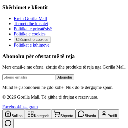
Shërbimet e klientit
Rreth Gorilla Mall
Termet dhe kushtet
Politikat e privatësisë
Politika e cookies
Cilësimet e cookies
Politikat e kthimeve
Abonohu për ofertat më të reja
Merr email-e me oferta, zbritje dhe produkte të reja nga Gorilla Mall.
Abonohu
Mund të ç'abonoheni në çdo kohë. Nuk do të dërgojmë spam.
©
2026
Gorilla Mall. Të gjitha të drejtat e rezervuara.
Facebook
Instagram
Ballina
Kategorit
Shporta
Biseda
Profili