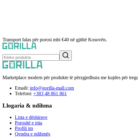
Transport falas për porosi mbi €40 në gjithë Kosovën.
Marketplace modern për produkte të përzgjedhura me kujdes për tregu
Emaili:
info@gorilla-mall.com
Telefoni:
+383 48 861 861
Llogaria & ndihma
Lista e dëshirave
Porositë e mia
Profili im
Qendra e ndihmës