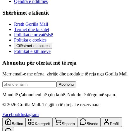
Qendra e ndihmës
Shërbimet e klientit
Rreth Gorilla Mall
Termet dhe kushtet
Politikat e privatësisë
Politika e cookies
Cilësimet e cookies
Politikat e kthimeve
Abonohu për ofertat më të reja
Merr email-e me oferta, zbritje dhe produkte të reja nga Gorilla Mall.
Abonohu
Mund të ç'abonoheni në çdo kohë. Nuk do të dërgojmë spam.
©
2026
Gorilla Mall. Të gjitha të drejtat e rezervuara.
Facebook
Instagram
Ballina
Kategorit
Shporta
Biseda
Profili