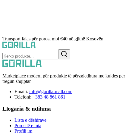
Transport falas për porosi mbi €40 në gjithë Kosovën.
Marketplace modern për produkte të përzgjedhura me kujdes për
tregun shqiptar.
Emaili:
info@gorilla-mall.com
Telefoni:
+383 48 861 861
Llogaria & ndihma
Lista e dëshirave
Porositë e mia
Profili im